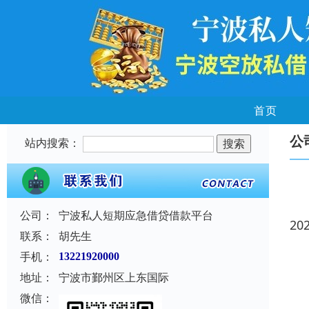
首页
公
站内搜索：
公司：
宁波私人短期应急借贷借款平台
20
联系：
胡先生
手机：
13221920000
地址：
宁波市鄞州区上东国际
微信：