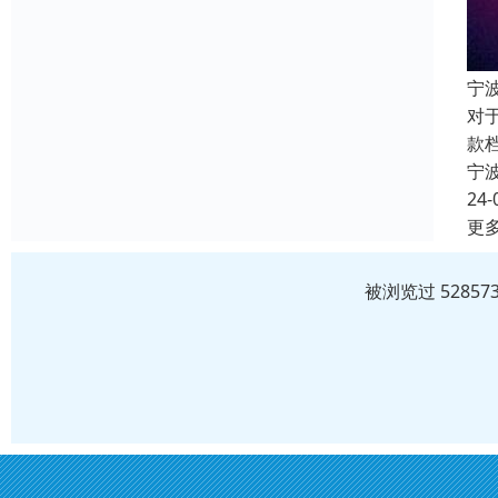
宁
对
款
宁
24-
更
被浏览过 5285