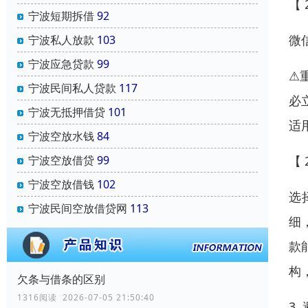
【 
宁波短期拆借
92
微
宁波私人放款
103
宁波应急贷款
99
⚠
宁波民间私人贷款
117
必
宁波无抵押借贷
101
适
宁波空放水钱
84
【 
宁波空放借贷
99
宁波空放借钱
102
选
宁波民间空放借贷网
113
细
款
构
欠条与借条的区别
1316阅读 2026-07-05 21:50:40
3