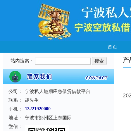
首页
产
站内搜索：
公司：
宁波私人短期应急借贷借款平台
20
联系：
胡先生
手机：
13221920000
地址：
宁波市鄞州区上东国际
微信：