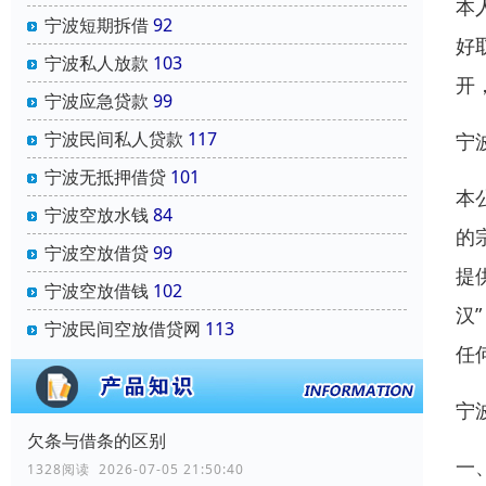
本
宁波短期拆借
92
好
宁波私人放款
103
开
宁波应急贷款
99
宁波民间私人贷款
117
宁
宁波无抵押借贷
101
本
宁波空放水钱
84
的
宁波空放借贷
99
提
宁波空放借钱
102
汉
宁波民间空放借贷网
113
任
宁
欠条与借条的区别
一
1328阅读 2026-07-05 21:50:40