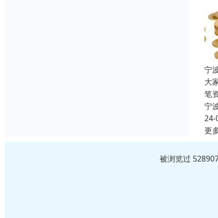
宁
大
笔
宁
24-
更
被浏览过 5289