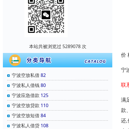
本站共被浏览过 5289078 次
价
宁
宁波空放私借
82
联系
宁波私人借钱
80
宁波应急借款
125
满
宁波空放贷款
110
款
宁波空放短借
84
还
宁波私人借贷
108