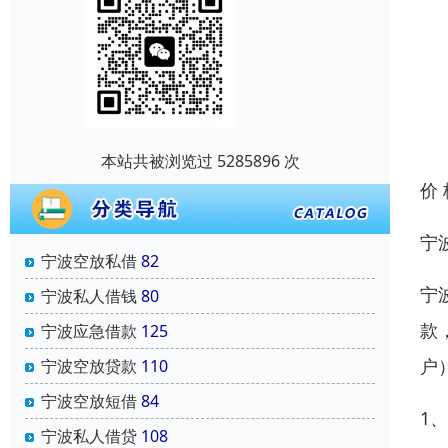
本站共被浏览过 5285896 次
价
宁
宁波空放私借
82
宁
宁波私人借钱
80
款
宁波应急借款
125
户
宁波空放贷款
110
宁波空放短借
84
1
宁波私人借贷
108