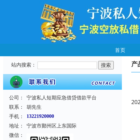
首页
产
站内搜索：
公司：
宁波私人短期应急借贷借款平台
20
联系：
胡先生
手机：
13221920000
地址：
宁波市鄞州区上东国际
微信：