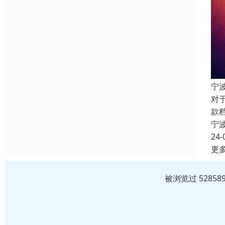
宁
对
款
宁
24-
更
被浏览过 5285