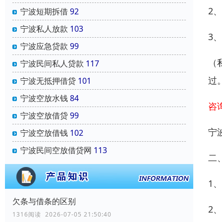
2
宁波短期拆借
92
宁波私人放款
103
3
宁波应急贷款
99
（
宁波民间私人贷款
117
过
宁波无抵押借贷
101
宁波空放水钱
84
咨询
宁波空放借贷
99
宁
宁波空放借钱
102
宁波民间空放借贷网
113
二
1、
欠条与借条的区别
2
1316阅读 2026-07-05 21:50:40