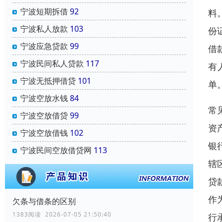
宁波短期拆借
92
料
宁波私人放款
103
份
宁波应急贷款
99
借
宁波民间私人贷款
117
有
宁波无抵押借贷
101
单
宁波空放水钱
84
常
宁波空放借贷
99
资
宁波空放借钱
102
银
宁波民间空放借贷网
113
辖
贷
作
欠条与借条的区别
1383阅读 2026-07-05 21:50:40
行