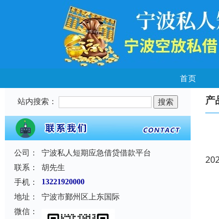
首页
产
站内搜索：
公司：
宁波私人短期应急借贷借款平台
20
联系：
胡先生
手机：
13221920000
地址：
宁波市鄞州区上东国际
微信：