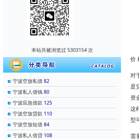
本站共被浏览过 5303154 次
价
对
宁波空放私借
82
是
宁波私人借钱
80
资
宁波应急借款
125
这
宁波空放贷款
110
型
宁波空放短借
84
宁波私人借贷
108
需