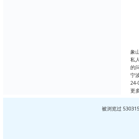
象
私
的
宁
24-
更
被浏览过 5303