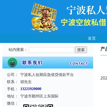
首页
产
站内搜索：
公司：
宁波私人短期应急借贷借款平台
20
联系：
胡先生
手机：
13221920000
地址：
宁波市鄞州区上东国际
微信：