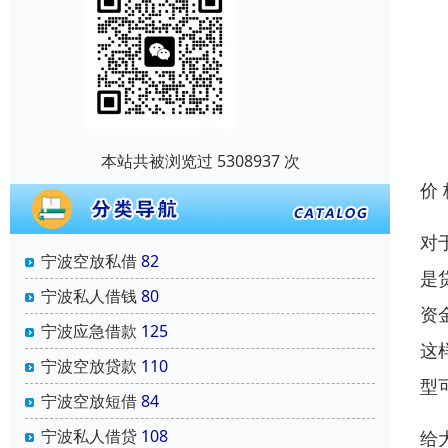
本站共被浏览过 5308937 次
价
对
宁波空放私借
82
是
宁波私人借钱
80
资
宁波应急借款
125
这
宁波空放贷款
110
型
宁波空放短借
84
宁波私人借贷
108
给