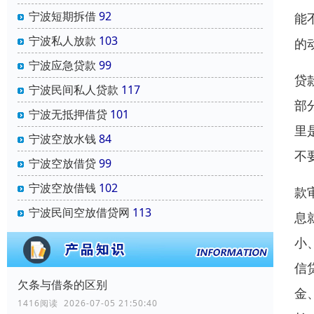
宁波短期拆借
92
能
宁波私人放款
103
的
宁波应急贷款
99
贷
宁波民间私人贷款
117
部
宁波无抵押借贷
101
里
宁波空放水钱
84
不
宁波空放借贷
99
宁波空放借钱
102
款
宁波民间空放借贷网
113
息
小
信
欠条与借条的区别
金
1416阅读 2026-07-05 21:50:40