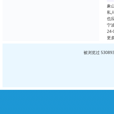
象
私
也
宁
24-
更
被浏览过 5308