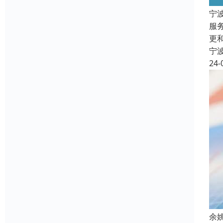
宁
服
更
宁
24-
余