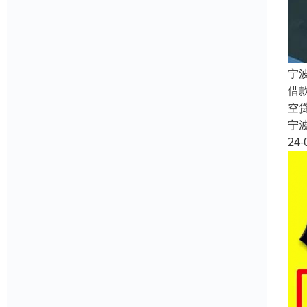
宁
借
空
宁
24-