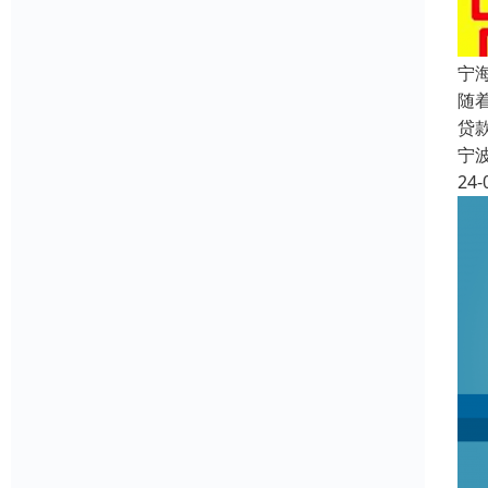
宁
随
贷
宁
24-