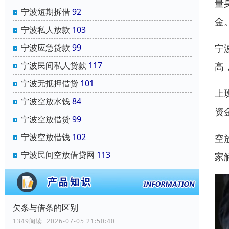
量
宁波短期拆借
92
金
宁波私人放款
103
宁
宁波应急贷款
99
宁波民间私人贷款
117
高
宁波无抵押借贷
101
上
宁波空放水钱
84
资
宁波空放借贷
99
宁波空放借钱
102
空
宁波民间空放借贷网
113
家
欠条与借条的区别
1349阅读 2026-07-05 21:50:40