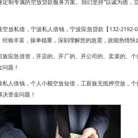
身定制专属的空放贷款服务方案。我们坚持“以诚为德，
。
波空放私借，宁波私人借钱，宁波应急贷款【132-2192
，经验丰富，操单稳重，深刻理解您的急需，故能热情快
班族应急借资，开店的、开厂的、开公司的、卖菜的、个
金问题！
放私人借钱，个人小额空放短借，工薪族无抵押空放，个
解决资金问题！