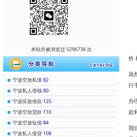
本站共被浏览过 5296738 次
价
虽
宁波空放私借
82
行
宁波私人借钱
80
办
宁波应急借款
125
款
宁波空放贷款
110
宁波空放短借
84
我
宁波私人借贷
108